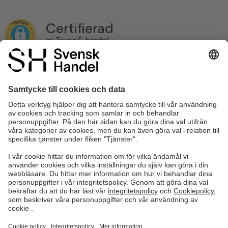
Certifierad
av Trygg E-handel
Webbutik: apoteket.se
Företag: Apoteket AB
Konsumenträtt
GDPR & Integritet
Säkerhet & Betalning
Kontaktuppgifter
Tvistlösning