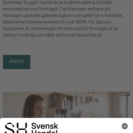
Symbolen Trygg E-handel är en kvalitetssäkring för både
konsumenten och företaget. Certifieringen verifierar att
företaget uppfyller gällande lagkrav som gäller för e-handlare,
bland annat inom konsumenträtt och GDPR. För dig som
konsument är certifieringen ett kvitto på att företaget är en
seriös, trovärdig och säker aktör som du kan lita på.
ANSÖK