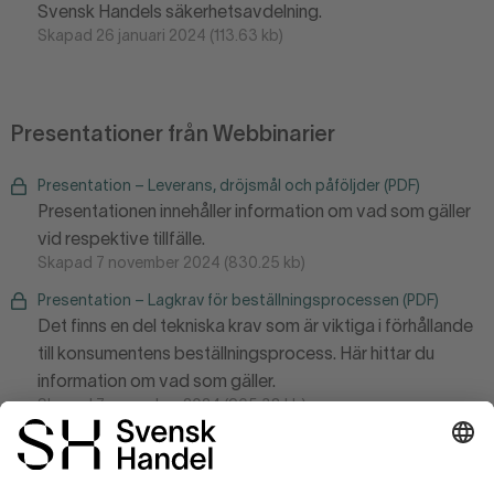
Svensk Handels säkerhetsavdelning.
Skapad 26 januari 2024 (113.63 kb)
Presentationer från Webbinarier
Presentation – Leverans, dröjsmål och påföljder (PDF)
Presentationen innehåller information om vad som gäller
vid respektive tillfälle.
Skapad 7 november 2024 (830.25 kb)
Presentation – Lagkrav för beställningsprocessen (PDF)
Det finns en del tekniska krav som är viktiga i förhållande
till konsumentens beställningsprocess. Här hittar du
information om vad som gäller.
Skapad 7 november 2024 (965.38 kb)
Presentation – Marknadsföring och prisinformation (PDF)
Presentationen innehåller en genomgång av lagkrav kring