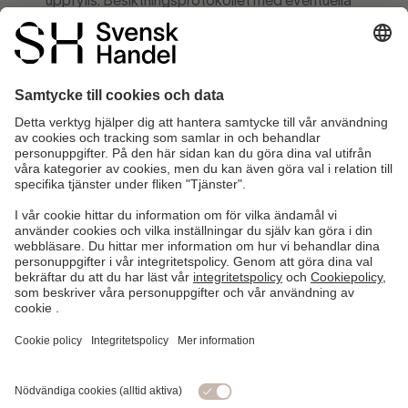
uppfylls. Besiktningsprotokollet med eventuella
ändringar som krävs, skickas ut till dig. Vi kontrollerar
sedan att eventuella anmärkningar är åtgärdade.
5.
Certifikatet aktiveras och instruktioner om installation
mejlas till dig.
6.
Faktura för årsavgiften på 6 500 kr (ex moms)
skickas ut till dig.
7.
Beräknad handläggningstid 2-4 veckor
FYLL I ANSÖKAN