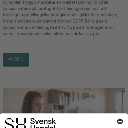
Symbolen Trygg E-handel är en kvalitetssäkring för både
konsumenten och företaget. Certifieringen verifierar att
företaget uppfyller gällande lagkrav som gäller för e-handlare,
bland annat inom konsumenträtt och GDPR. För dig som
konsument är certifieringen ett kvitto på att företaget är en
seriös, trovärdig och säker aktör som du kan lita på.
ANSÖK