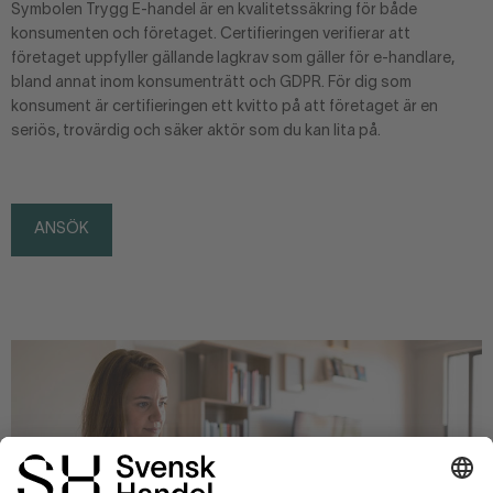
Symbolen Trygg E-handel är en kvalitetssäkring för både
konsumenten och företaget. Certifieringen verifierar att
företaget uppfyller gällande lagkrav som gäller för e-handlare,
bland annat inom konsumenträtt och GDPR. För dig som
konsument är certifieringen ett kvitto på att företaget är en
seriös, trovärdig och säker aktör som du kan lita på.
ANSÖK