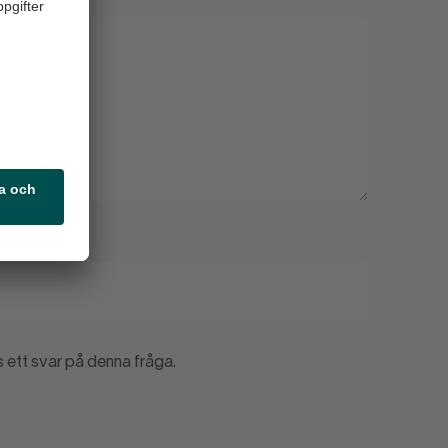
0 / 140
s ett svar på denna fråga.