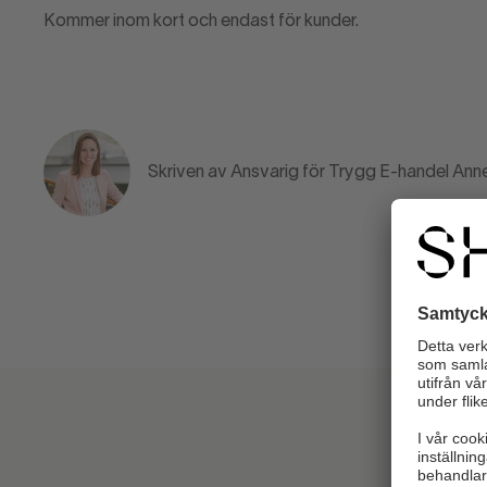
Kommer inom kort och endast för kunder.
Skriven av Ansvarig för Trygg E-handel An