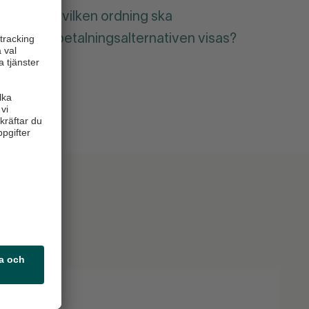
I vilken ordning ska
betalningsalternativen visas?