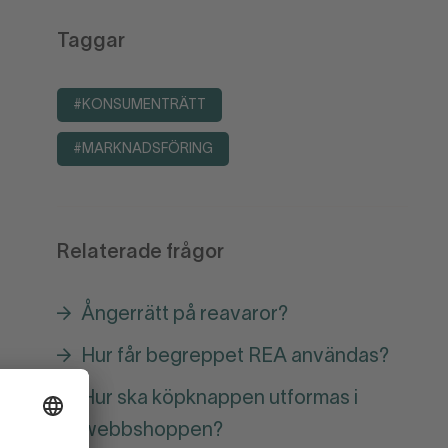
Taggar
#KONSUMENTRÄTT
#MARKNADSFÖRING
Relaterade frågor
Ångerrätt på reavaror?
Hur får begreppet REA användas?
Hur ska köpknappen utformas i
webbshoppen?