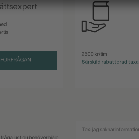
ättsexpert
 med
rtis
2500 kr/tim
 FÖRFRÅGAN
Särskild rabatterad tax
en fråga just du behöver hjälp