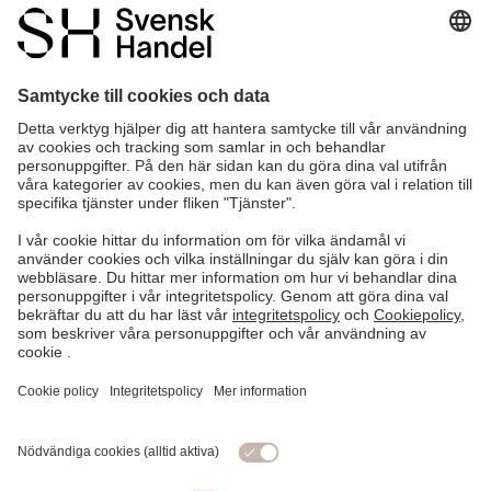
0 / 140
Informera mig när det finns ett svar på denna fråga.
SKICKA FRÅGAN