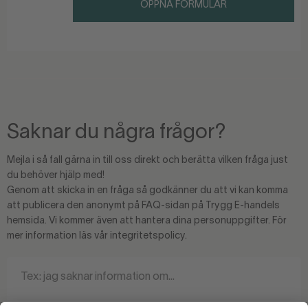
ÖPPNA FORMULÄR
Saknar du några frågor?
Mejla i så fall gärna in till oss direkt och berätta vilken fråga just
du behöver hjälp med!
Genom att skicka in en fråga så godkänner du att vi kan komma
att publicera den anonymt på FAQ-sidan på Trygg E-handels
hemsida. Vi kommer även att hantera dina personuppgifter. För
mer information läs vår integritetspolicy.