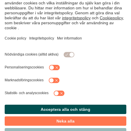
Informera mig när det finns ett svar på denna fråga.
SKICKA FRÅGAN
Svensk Handel AB Regeringsgatan 60 103 29 Stockholm
Till Svensk Handel