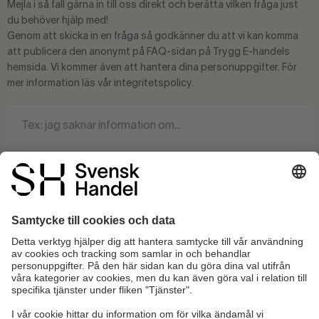
Mejla i så fall gärna in till oss direkt och berätta vilken fråga just
du behöver hjälp med!
Genom att skicka in en fråga så godkänner du att vi kan komma
att publicera den anonymt på FAQ-sidan på Trygg E-handels
hemsida. Vi kommer även att hantera dina personuppgifter. För
mer information läs vår integritetspolicy.
0 / 140