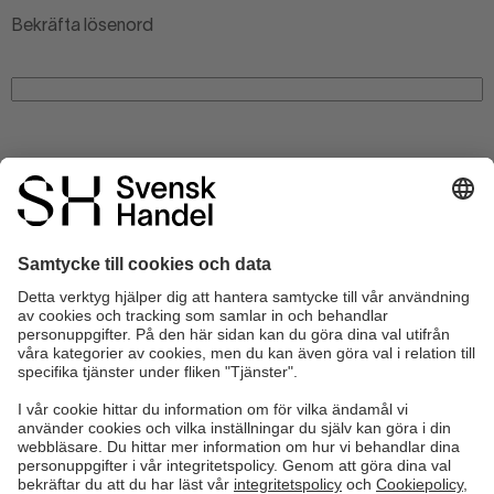
Bekräfta lösenord
Styrkeindikator
Integritetspolicy
(Obligatoriskt)
Ja, jag godkänner
integritetspolicyn
Validera