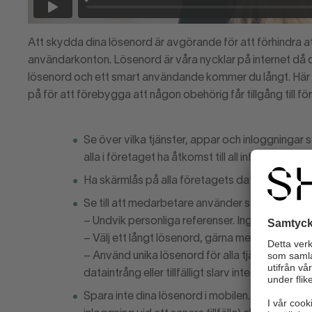
Att skydda dina lösenord är avgörande för att förhindra att
användarkonton. Lösenord är våra nycklar på internet då de
lösenord och ett smart användande kommer du långt. Här 
på för att förebygga att någon obehörig får tillgång till f
Se över vilka tjänster, appar och inloggningar
alla i företaget ha åtkomst till all information.
Ha skärmlås på alla företagets datorer, mobilte
Se till att medarbetare använder starka löseno
– Undvik personliga referenser. Ingen ska genom
– Välj ett långt lösenord, gärna med olika tecke
– Använd unika lösenord för alla tjänster. Genom
dataintrång eller tillfälligt slarv inte drabbar all
Spara inte dina lösenord i mobilen. Vare sig på s