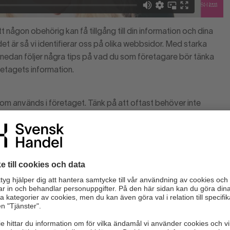
 någon obehörig kan få tillgång till din information och dina
t är så vi identifierar oss på olika webbsidor. Med starka
nedan följer några tips på vad du som företagare bör tänka
öretagets information.
 som används i företaget. Tänk på att oftast behöver inte
lefoner och surfplattor.
rd till egna personliga konton. Exempelvis:
 att läsa på lite om dig kunna gissa ditt lösenord.
n. Ett tips är att använda sig av meningar.
 att ha unika lösenord säkerställer du att ett
a konton.
jälva sidan där lösenordet gäller (för att förenkla