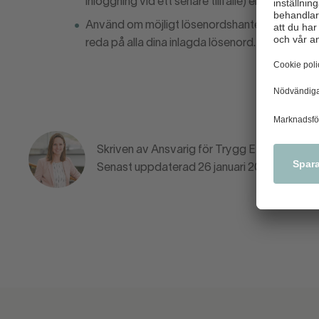
inloggning vid ett senare tillfälle) eller som ant
Använd om möjligt lösenordshantering. Så kal
reda på alla dina inlagda lösenord. Du behöver 
Skriven av Ansvarig för Trygg E-handel A
Senast uppdaterad 26 januari 2024