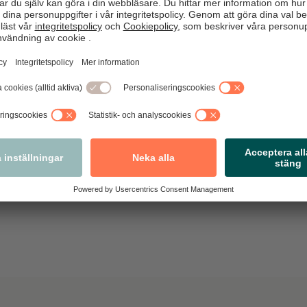
eckningar.
lade ”lösenordshanterare” är programvara som håller
då bara kunna ett starkt lösenord.
nne Bardeman 30 mars 2020