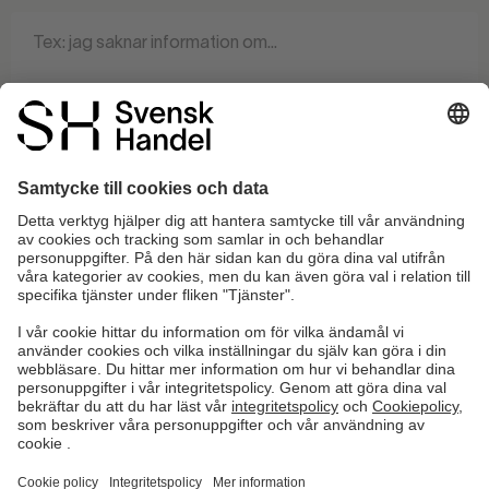
0 / 140
Informera mig när det finns ett svar på denna fråga.
SKICKA FRÅGAN