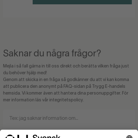
Saknar du några frågor?
Mejla i så fall gärna in till oss direkt och berätta vilken fråga just
du behöver hjälp med!
Genom att skicka in en fråga så godkänner du att vi kan komma
att publicera den anonymt på FAQ-sidan på Trygg E-handels
hemsida. Vi kommer även att hantera dina personuppgifter. För
mer information läs vår integritetspolicy.