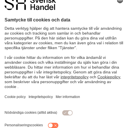
0 / 140
Informera mig när det finns ett svar på denna fråga.
SKICKA FRÅGAN